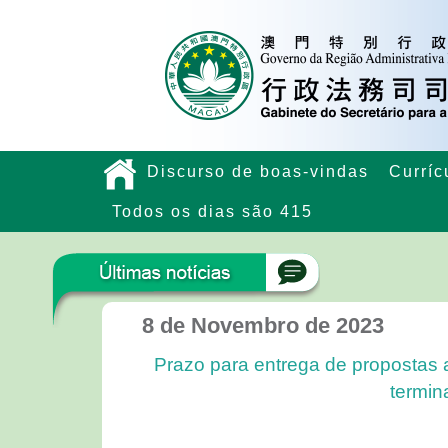
Discurso de boas-vindas
Curríc
Todos os dias são 415
8 de Novembro de 2023
Prazo para entrega de propostas
termin