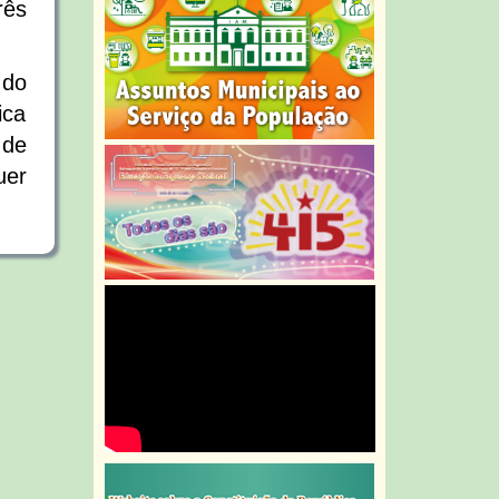
rês
 do
ica
de
er