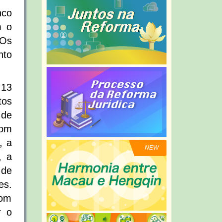
nco
m o
 Os
nto
 13
tos
 de
com
, a
NEW
, a
 de
es.
com
r o