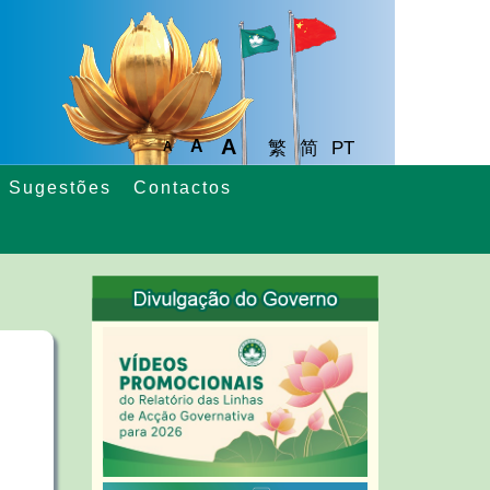
A
A
繁
简
PT
A
Sugestões
Contactos