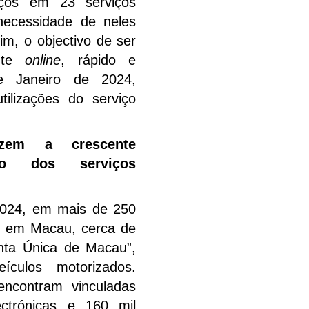
ços em 23 serviços
 necessidade de neles
m, o objectivo de ser
ente
online
, rápido e
e Janeiro de 2024,
tilizações do serviço
duzem a crescente
ção dos serviços
2024, em mais de 250
es em Macau, cerca de
onta Única de Macau”,
culos motorizados.
ncontram vinculadas
ctrónicas e 160 mil