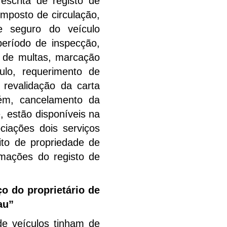
escrita de registo de
mposto de circulação,
e seguro do veículo
período de inspecção,
o de multas, marcação
ulo, requerimento de
 revalidação da carta
m, cancelamento da
, estão disponíveis na
iações dois serviços
reito de propriedade de
rmações do registo de
ço do proprietário de
au”
de veículos tinham de