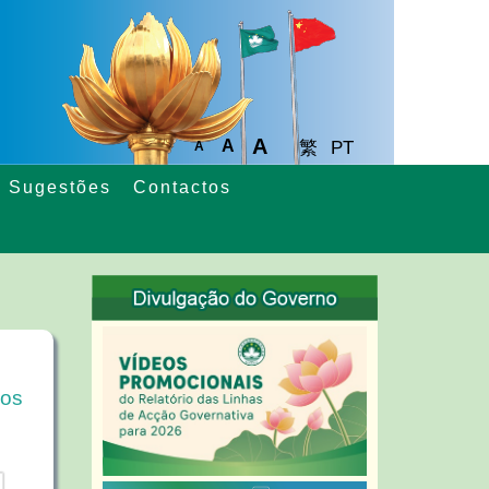
A
A
繁
PT
A
Sugestões
Contactos
los