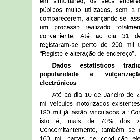
em simultâneo, os seus endere
públicos muito utilizados, sem a
comparecerem, alcançando-se, assi
um processo realizado totalm
conveniente. Até ao dia 31 d
registaram-se perto de 200 mil u
“Registo e alteração de endereço”.
Dados estatísticos tra
popularidade e vulgariza
electrónicos
Até ao dia 10 de Janeiro de 
mil veículos motorizados existent
180 mil já estão vinculados à “C
isto é, mais de 70% dos veí
Concomitantemente, também se e
160 mil cartas de condução ele