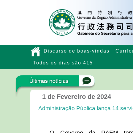
Discurso de boas-vindas
Curríc
Todos os dias são 415
1 de Fevereiro de 2024
Administração Pública lança 14 servi
O Governo da RAEM tem