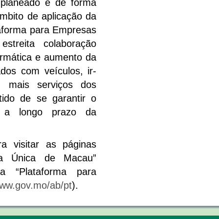
 planeado e de forma
âmbito de aplicação da
taforma para Empresas
streita colaboração
formática e aumento da
ados com veículos, ir-
s, mais serviços dos
tido de se garantir o
e a longo prazo da
a visitar as páginas
nta Única de Macau”
 “Plataforma para
www.gov.mo/ab/pt
).