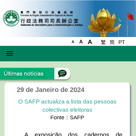
A
A
繁
简
PT
A
Toggle
navigation
29 de Janeiro de 2024
O SAFP actualiza a lista das pessoas
colectivas eleitoras
Fonte：SAFP
A exposição dos cadernos de