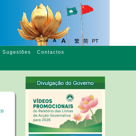
A
A
繁
简
PT
A
Sugestões
Contactos
te