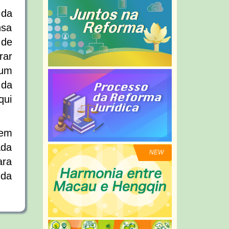
 da
nsa
 de
rar
 um
 da
qui
dem
ada
ara
 da