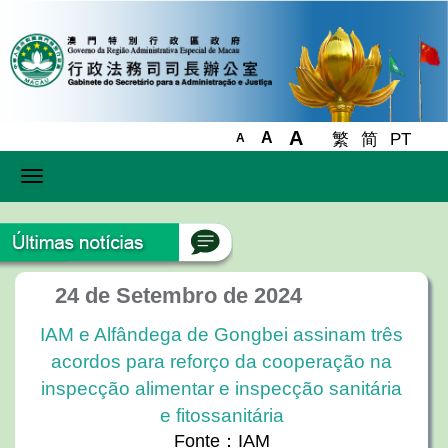
A
A
繁
简
PT
A
Toggle
navigation
24 de Setembro de 2024
IAM e Alfândega de Gongbei assinam três
acordos para reforço da cooperação na
inspecção alimentar e inspecção sanitária
e fitossanitária
Fonte：IAM