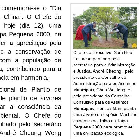
 comemora-se o “Dia
a China”. O Chefe do
u hoje (dia 12), uma
aipa Pequena 2000, na
er a apreciação pela
s e a conservação de
Chefe do Executivo, Sam Hou
Fai, acompanhado pelo
 com a população de
secretário para a Administração
, contribuindo para a
e Justiça, André Cheong , pelo
ncia em harmonia.
presidente do Conselho de
Administração para os Assuntos
ional de Plantio de
Municipais, Chao Wai Ieng, e
pela presidente do Conselho
de plantio de árvores
Consultivo para os Assuntos
ar a consciência da
Municipais, Hoi Lok Man, planta
uma árvore da espécie Machilus
biental. O Chefe do
chinensis no Trilho da Taipa
hado pelo secretário
Pequena 2000 para promover
, André Cheong Weng
uma civilização ecológica.