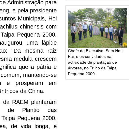
de Administração para
eng, e pela presidente
untos Municipais, Hoi
chilus chinensis com
a Taipa Pequena 2000.
augurou uma lápide
ição: “Da mesma raiz
Chefe do Executivo, Sam Hou
Fai, e os convidados na
mesma medula crescem
actividade de plantação de
gnifica que a pátria e
árvores, no Trilho da Taipa
Pequena 2000.
m comum, mantendo-se
dem e prosperam em
êntricos da China.
o da RAEM plantaram
a de Plantio das
a Taipa Pequena 2000.
ea, de vida longa, é