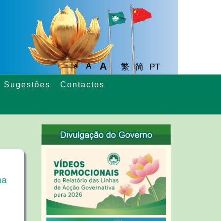
A
A
繁
简
PT
A
Sugestões
Contactos
ma