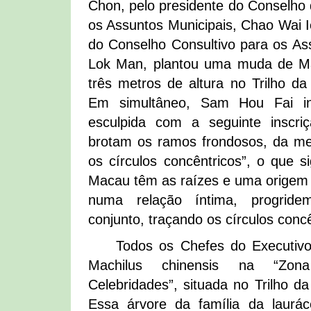
Chon, pelo presidente do Conselho 
os Assuntos Municipais, Chao Wai I
do Conselho Consultivo para os Ass
Lok Man, plantou uma muda de Ma
três metros de altura no Trilho d
Em simultâneo, Sam Hou Fai in
esculpida com a seguinte inscr
brotam os ramos frondosos, da 
os círculos concêntricos”, o que si
Macau têm as raízes e uma orige
numa relação íntima, progri
conjunto, traçando os círculos conc
Todos os Chefes do Executiv
Machilus chinensis na “Zon
Celebridades”, situada no Trilho d
Essa árvore da família da laurác