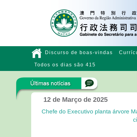
Discurso de boas-vindas
Curríc
Todos os dias são 415
12 de Março de 2025
Chefe do Executivo planta árvore M
c