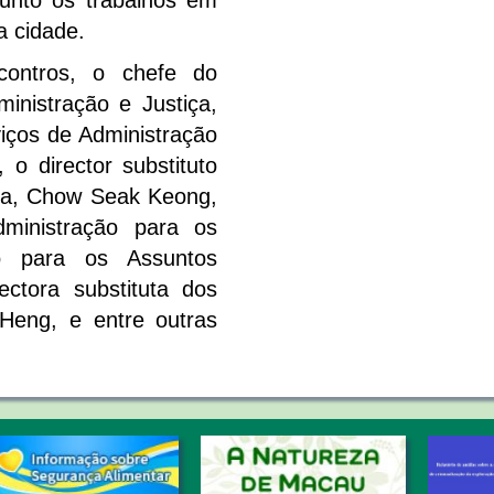
unto os trabalhos em
a cidade.
contros, o chefe do
inistração e Justiça,
iços de Administração
o director substituto
iça, Chow Seak Keong,
ministração para os
to para os Assuntos
ectora substituta dos
 Heng, e entre outras