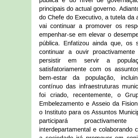
pública e do nível de governaçã
principais do actual governo. Adian
do Chefe do Executivo, a tutela da 
vai continuar a promover os resp
empenhar-se em elevar o desempe
pública. Enfatizou ainda que, os s
continuar a ouvir proactivamente
persistir em servir a popul
satisfatoriamente com os assunto
bem-estar da população, inclu
contínuo das infraestruturas muni
foi criado, recentemente, o Gr
Embelezamento e Asseio da Fision
o Instituto para os Assuntos Munici
participará proactivamen
interdepartamental e colaborando 