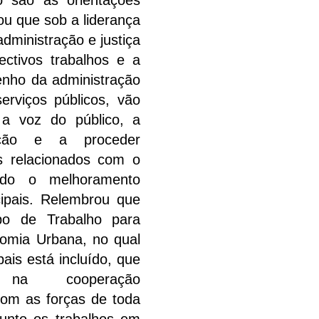
o são as orientações
tou que sob a liderança
administração e justiça
ectivos trabalhos e a
nho da administração
erviços públicos, vão
 a voz do público, a
ação e a proceder
s relacionados com o
indo o melhoramento
cipais. Relembrou que
upo de Trabalho para
omia Urbana, no qual
pais está incluído, que
te na cooperação
com as forças de toda