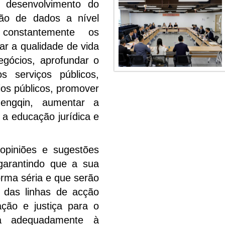
o desenvolvimento do
ação de dados a nível
r constantemente os
rar a qualidade de vida
egócios, aprofundar o
 serviços públicos,
rios públicos, promover
engqin, aumentar a
r a educação jurídica e
piniões e sugestões
garantindo que a sua
orma séria e que serão
 das linhas de acção
ação e justiça para o
á adequadamente à