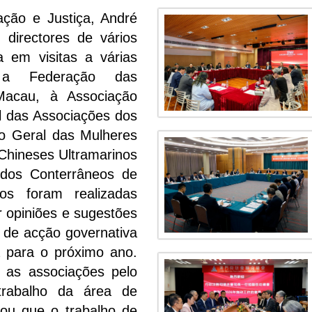
ação e Justiça, André
 directores de vários
a em visitas a várias
e, a Federação das
Macau, à Associação
l das Associações dos
o Geral das Mulheres
Chineses Ultramarinos
dos Conterrâneos de
s foram realizadas
ar opiniões e sugestões
 de acção governativa
a para o próximo ano.
 as associações pelo
trabalho da área de
nou que o trabalho de