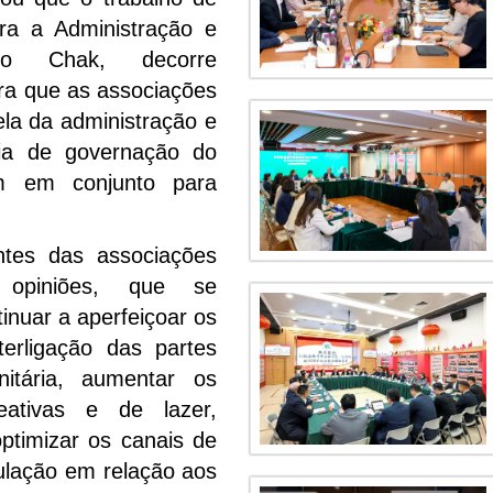
ara a Administração e
io Chak, decorre
era que as associações
ela da administração e
ofia de governação do
m em conjunto para
ntes das associações
 opiniões, que se
inuar a aperfeiçoar os
terligação das partes
itária, aumentar os
eativas e de lazer,
optimizar os canais de
ulação em relação aos