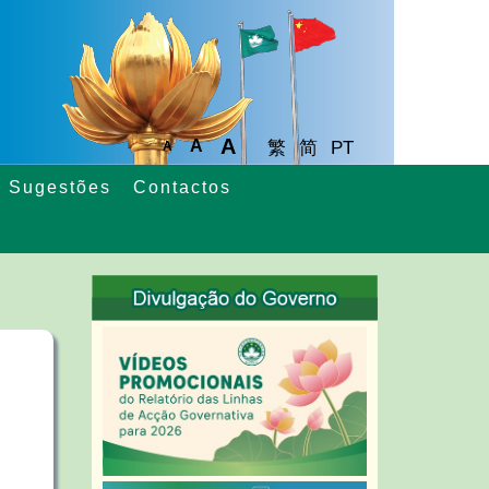
A
A
繁
简
PT
A
Sugestões
Contactos