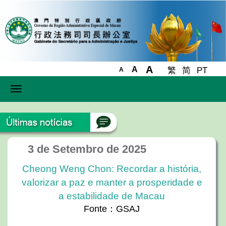
A
A
繁
简
PT
A
Toggle
navigation
3 de Setembro de 2025
Cheong Weng Chon: Recordar a história,
valorizar a paz e manter a prosperidade e
a estabilidade de Macau
Fonte：GSAJ