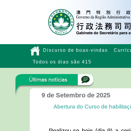
Discurso de boas-vindas
Curríc
Todos os dias são 415
9 de Setembro de 2025
Abertura do Curso de habilitaç
Realizou-se hoje (dia 9) a ce