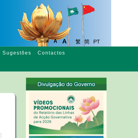
A
A
繁
简
PT
A
Sugestões
Contactos