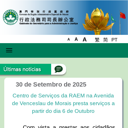
A
A
繁
简
PT
A
Toggle
navigation
30 de Setembro de 2025
Centro de Serviços da RAEM na Avenida
de Venceslau de Morais presta serviços a
partir do dia 6 de Outubro
Com vista a prestar aos cidadãos