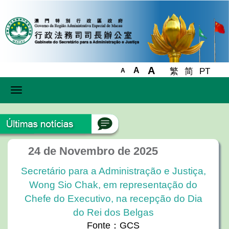
A
A
繁
简
PT
A
Toggle
navigation
24 de Novembro de 2025
Secretário para a Administração e Justiça,
Wong Sio Chak, em representação do
Chefe do Executivo, na recepção do Dia
do Rei dos Belgas
Fonte：GCS