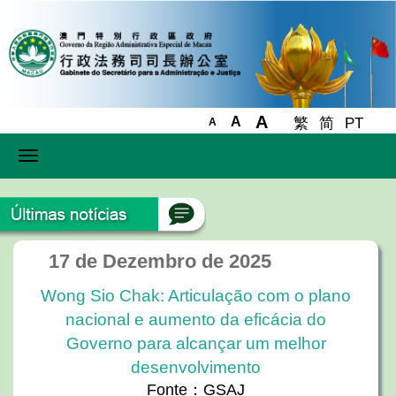
A
A
繁
简
PT
A
Toggle
navigation
17 de Dezembro de 2025
Wong Sio Chak: Articulação com o plano
nacional e aumento da eficácia do
Governo para alcançar um melhor
desenvolvimento
Fonte：GSAJ