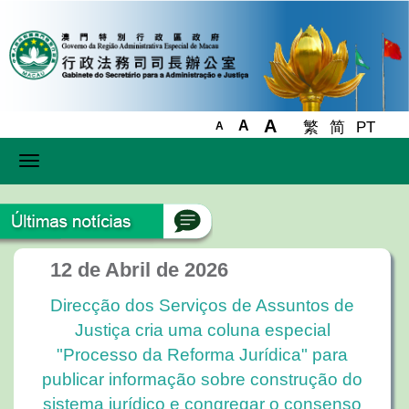
A
A
繁
简
PT
A
Toggle
navigation
12 de Abril de 2026
Direcção dos Serviços de Assuntos de
Justiça cria uma coluna especial
"Processo da Reforma Jurídica" para
publicar informação sobre construção do
sistema jurídico e congregar o consenso