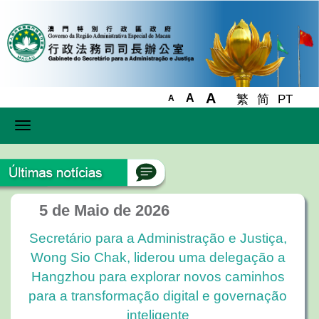
A
A
繁
简
PT
A
Toggle
navigation
5 de Maio de 2026
Secretário para a Administração e Justiça,
Wong Sio Chak, liderou uma delegação a
Hangzhou para explorar novos caminhos
para a transformação digital e governação
inteligente