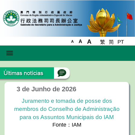
A
A
繁
简
PT
A
Toggle
navigation
3 de Junho de 2026
Juramento e tomada de posse dos
membros do Conselho de Administração
para os Assuntos Municipais do IAM
Fonte：IAM