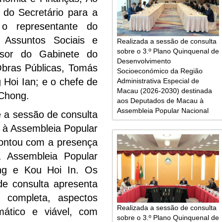
 do Secretário para a
o representante do
 Assuntos Sociais e
Realizada a sessão de consulta
sobre o 3.º Plano Quinquenal de
ssor do Gabinete do
Desenvolvimento
Obras Públicas, Tomás
Socioeconómico da Região
Hoi Ian; e o chefe de
Administrativa Especial de
Macau (2026-2030) destinada
Chong.
aos Deputados de Macau à
Assembleia Popular Nacional
e a sessão de consulta
 à Assembleia Popular
contou com a presença
Assembleia Popular
ong e Kou Hoi In. Os
de consulta apresenta
a completa, aspectos
Realizada a sessão de consulta
mático e viável, com
sobre o 3.º Plano Quinquenal de