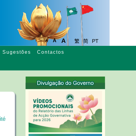
A
A
繁
简
PT
A
Sugestões
Contactos
té