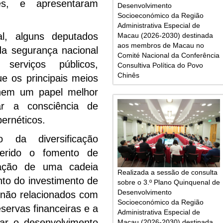
es, e apresentaram
Desenvolvimento
Socioeconómico da Região
Administrativa Especial de
l, alguns deputados
Macau (2026-2030) destinada
aos membros de Macau no
da segurança nacional
Comité Nacional da Conferência
serviços públicos,
Consultiva Política do Povo
Chinês
e os principais meios
hem um papel melhor
r a consciência de
ernéticos.
 da diversificação
erido o fomento de
iação de uma cadeia
Realizada a sessão de consulta
nto do investimento de
sobre o 3.º Plano Quinquenal de
Desenvolvimento
s não relacionados com
Socioeconómico da Região
eservas financeiras e a
Administrativa Especial de
ar o desenvolvimento
Macau (2026-2030) destinada