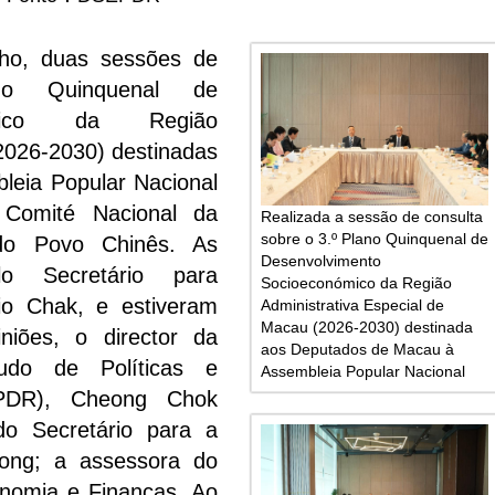
nho, duas sessões de
no Quinquenal de
nómico da Região
2026-2030) destinadas
eia Popular Nacional
omité Nacional da
Realizada a sessão de consulta
sobre o 3.º Plano Quinquenal de
a do Povo Chinês. As
Desenvolvimento
lo Secretário para
Socioeconómico da Região
io Chak, e estiveram
Administrativa Especial de
Macau (2026-2030) destinada
niões, o director da
aos Deputados de Macau à
udo de Políticas e
Assembleia Popular Nacional
EPDR), Cheong Chok
o Secretário para a
Hong; a assessora do
onomia e Finanças, Ao