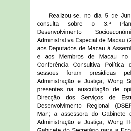
Realizou-se, no dia 5 de Ju
consulta sobre o 3.º Pla
Desenvolvimento Socioeco
Administrativa Especial de Macau (
aos Deputados de Macau à Assembl
e aos Membros de Macau no C
Conferência Consultiva Polític
sessões foram presididas pe
Administração e Justiça, Wong S
presentes na auscultação de opi
Direcção dos Serviços de Est
Desenvolvimento Regional (DS
Man; a assessora do Gabinete d
Administração e Justiça, Wong 
Gabinete do Secretário para a Ec