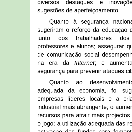
diversos destaques e inovaçõ
sugestões de aperfeiçoamento.
Quanto à segurança naciona
sugeriram o reforço da educação 
junto dos trabalhadores dos 
professores e alunos; assegurar qu
de comunicação social desempen
na era da
Internet
; e aumenta
segurança para prevenir ataques cib
Quanto ao desenvolvimento
adequada da economia, foi sug
empresas líderes locais e a cr
industrial mais abrangente; o aume
recursos para atrair mais projecto
o jogo; a utilização adequada das r
activação dos fundos para foment