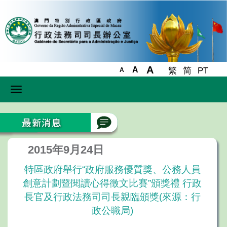
A
A
繁
简
PT
A
Toggle
navigation
2015年9月24日
特區政府舉行“政府服務優質獎、公務人員
創意計劃暨閱讀心得徵文比賽”頒獎禮 行政
長官及行政法務司司長親臨頒獎(來源：行
政公職局)