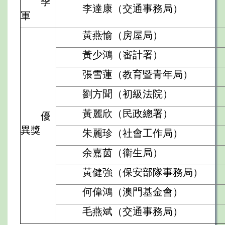
季
李達康（交通事務局）
軍
黃燕愉（房屋局）
黃少鴻（審計署）
張雪蓮（教育暨青年局）
劉方聞（初級法院）
黃麗欣（民政總署）
優
異獎
朱麗珍（社會工作局）
余嘉茵（衞生局）
黃健強（保安部隊事務局）
何偉鴻（澳門基金會）
毛燕斌（交通事務局）