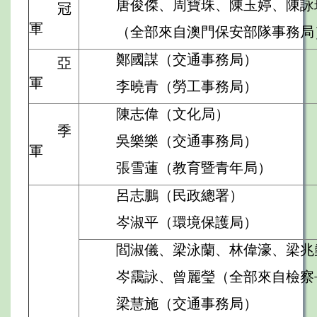
唐俊傑、周寶珠、陳玉婷、陳詠
冠
軍
（全部來自澳門保安部隊事務局
鄭國謀（交通事務局）
亞
軍
李曉青（勞工事務局）
陳志偉（文化局）
季
吳樂樂（交通事務局）
軍
張雪蓮（教育暨青年局）
呂志鵬（民政總署）
岑淑平（環境保護局）
閻淑儀、梁泳蘭、林偉濠、梁兆
岑靄詠、曾麗瑩（全部來自檢察
梁慧施（交通事務局）