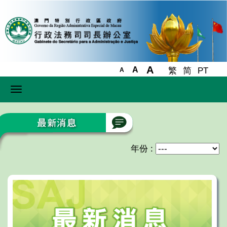
A
A
繁
简
PT
A
Toggle
navigation
年份 :