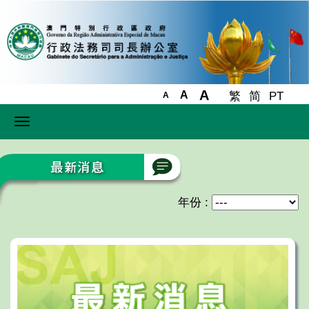
A
A
繁
简
PT
A
Toggle
navigation
年份 :