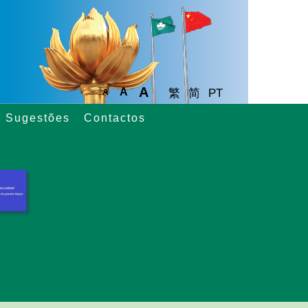
A
A
繁
简
PT
A
Sugestões
Contactos