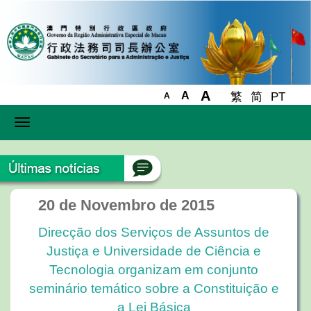
A
A
繁
简
PT
A
Toggle
navigation
20 de Novembro de 2015
Direcção dos Serviços de Assuntos de
Justiça e Universidade de Ciência e
Tecnologia organizam em conjunto
seminário temático sobre a Constituição e
a Lei Básica