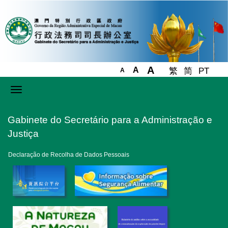
A
A
繁
简
PT
A
Toggle
navigation
Gabinete do Secretário para a Administração e
Justiça
Declaração de Recolha de Dados Pessoais