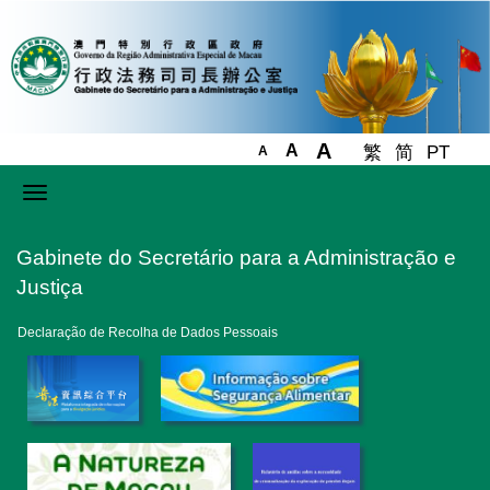
A
A
繁
简
PT
A
Toggle
navigation
Gabinete do Secretário para a Administração e
Justiça
Declaração de Recolha de Dados Pessoais