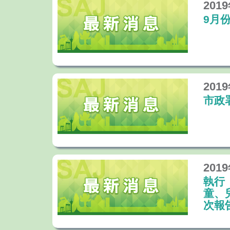
201
9月
201
市政
201
執行
童、
次報