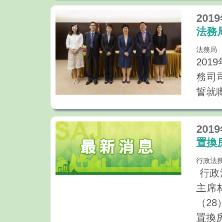
201
法務
法務局
20
務司
誓就
201
置換
行政法
行政
主席
（2
置換