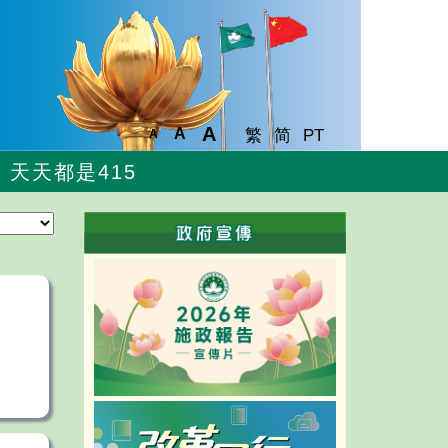
A
A
繁
简
PT
A
天天都是415