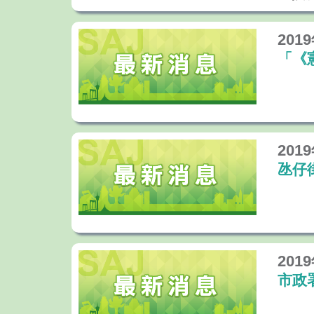
201
「《
201
氹仔
201
市政