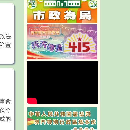
行政法
祥宣
事會
傑今
組成的