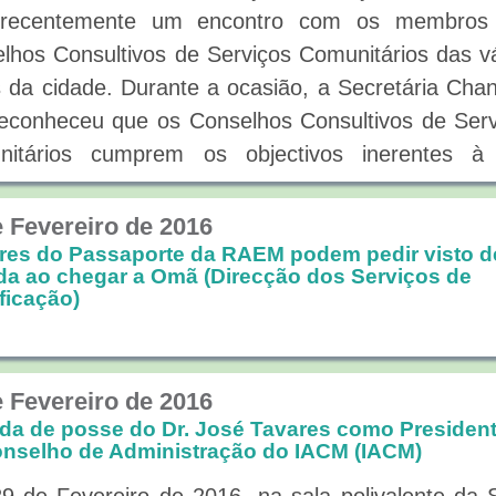
 recentemente um encontro com os membros
lhos Consultivos de Serviços Comunitários das v
 da cidade. Durante a ocasião, a Secretária Cha
econheceu que os Conselhos Consultivos de Serv
nitários cumprem os objectivos inerentes à
ção e, por esta razão, anunciou que pret
nsificar a comunicação e intercâmbio entr
e Fevereiro de 2016
lhos Consultivos de Serviços Comunitários, par
ares do Passaporte da RAEM podem pedir visto d
da ao chegar a Omã (Direcção dos Serviços de
s possam apoiar o Governo, dando a conhece
ificação)
ções da sociedade e opiniões dos cidadãos, em 
perfeiçoamento das políticas que visam a 
diana da população.
e Fevereiro de 2016
a de posse do Dr. José Tavares como Presiden
nselho de Administração do IACM (IACM)