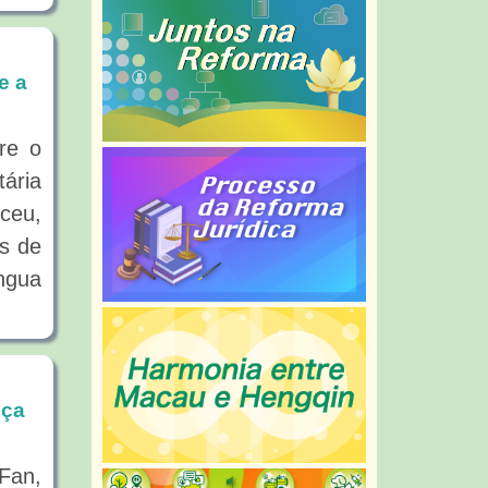
e a
re o
ária
eceu,
is de
ngua
iça
 Fan,