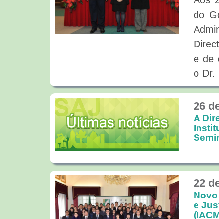
Aos 2
do Go
Admin
Direc
e de 
o Dr.
toma
Admin
26 d
Munic
A Dir
Insti
O Dr
Semin
Educa
Macau
Sena
22 d
Novo 
Estat
e Jus
Insti
(IACM