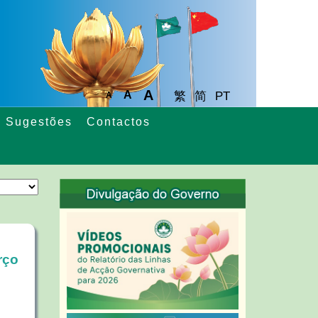
A
A
繁
简
PT
A
Sugestões
Contactos
rço