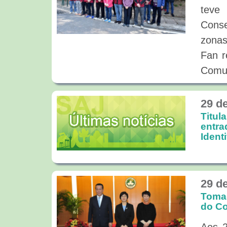
teve
Conse
zonas
Fan r
Comu
cria
inte
29 d
Conse
Titul
entra
este
Ident
situa
do a
quoti
29 d
Tomad
do Co