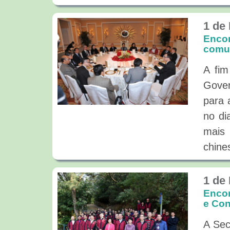
1 de
Encon
comun
A fim
Gover
para 
no di
mais 
chine
1 de
Encon
e Con
A Sec