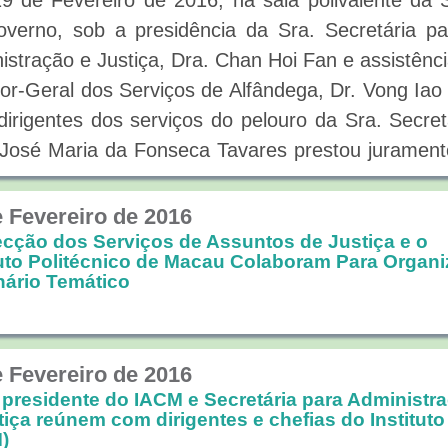
9 de Fevereiro de 2016, na sala polivalente da
verno, sob a presidência da Sra. Secretária pa
istração e Justiça, Dra. Chan Hoi Fan e assistênc
tor-Geral dos Serviços de Alfândega, Dr. Vong Iao
dirigentes dos serviços do pelouro da Sra. Secret
 José Maria da Fonseca Tavares prestou juramen
da de posse como Presidente do Conselh
istração do Instituto para os Assuntos Cívic
e Fevereiro de 2016
ipais.
ecção dos Serviços de Assuntos de Justiça e o
tuto Politécnico de Macau Colaboram Para Organi
. José Maria da Fonseca Tavares é licenciad
ário Temático
ção Física e Desporto do Instituto Politécnic
. Iniciou, em 1984, as suas funções no então 
do de Macau e na então Direcção de Serviço
e Fevereiro de 2016
presidente do IACM e Secretária para Administr
ística e Censos. A partir de 1988, prestou servi
tiça reúnem com dirigentes e chefias do Instituto
tuto dos Desportos de Macau e exerceu funçõe
)