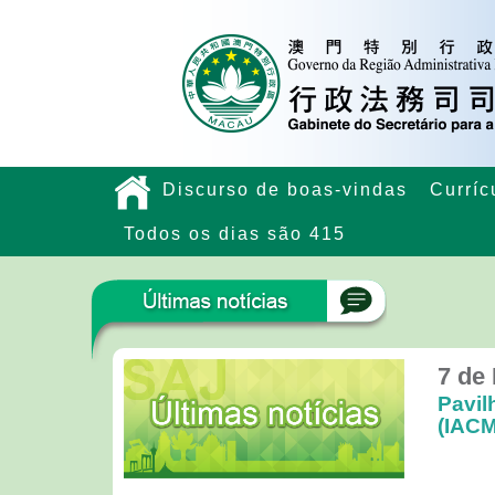
Discurso de boas-vindas
Curríc
Todos os dias são 415
7 de
Pavil
(IACM