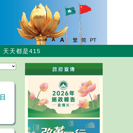
A
A
繁
简
PT
A
天天都是415
日