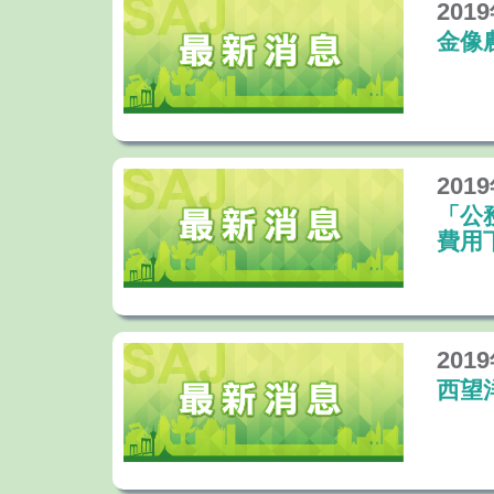
201
金像
201
「公
費用
201
西望