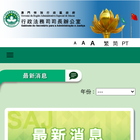
A
A
繁
简
PT
A
Toggle
navigation
年份 :