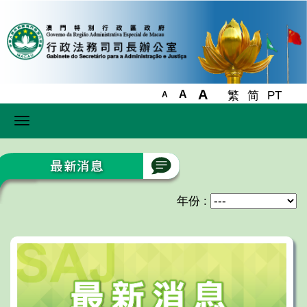
A
A
繁
简
PT
A
Toggle
navigation
年份 :