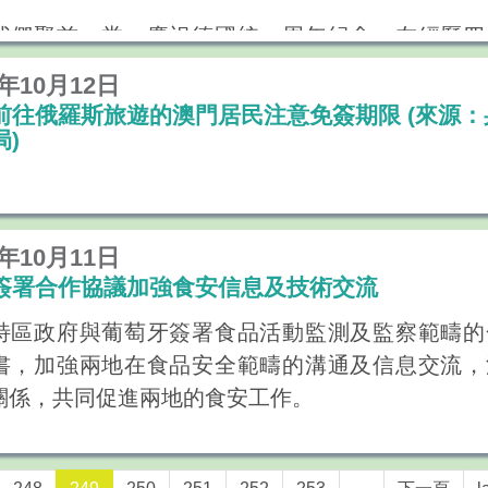
是澳門特別行政區政府制定並推進首個五年規劃的
我們聚首一堂，慶祝德國統一周年紀念，在經歷四
，澳門要建成“世界旅遊休閒中心”，就需要緊密結
紀的政治和經濟一體化後，德國不僅在自由和民主
揮“一國兩制”的制度優勢、澳門自身的文化優勢和
6年10月12日
迅速，更成為了經濟強國，獲得世界尊重。
有見及此，我們非常樂意在過往良好合作的基礎上
前往俄羅斯旅遊的澳門居民注意免簽期限 (來源：
局)
域及國際旅遊合作，為區域以至全球旅遊經濟發展
貢獻。
與穩定是任何社會可持續發展的核心價值，澳門和
創新必須因時制宜，才能推動產業的可持續發展。
例外，兩地政府一直努力為市民提供和諧、安穩的
遊經濟論壇”緊貼時代步伐、匯聚各界的真知灼見。
。儘管德國最近面臨一些安全挑戰，但相信憑藉德
6年10月11日
過本次論壇，能夠為各地的旅遊官員、專家和學者
堅毅不撓，定能克服一切困難和變得更強大。
簽署合作協議加強食安信息及技術交流
；同時，為澳門以至全球旅遊經濟的可持續發展，
特區政府與葡萄牙簽署食品活動監測及監察範疇的
的方向以及帶來實質的建議和貢獻。
書，加強兩地在食品安全範疇的溝通及信息交流，
特區政府致力拓展與德國的長期合作夥伴關係，我
信，“世界旅遊經濟論壇”不單能憑藉澳門的制度、
關係，共同促進兩地的食安工作。
謝德國駐港澳總領事館、澳門德國商會和本地德國
位優勢，為全球旅遊業把脈獻策、打造獨特的高端
為兩地的社會、經濟和文化發展作出努力。
平台，也將拓展澳門與國際市場共融，促進澳門與