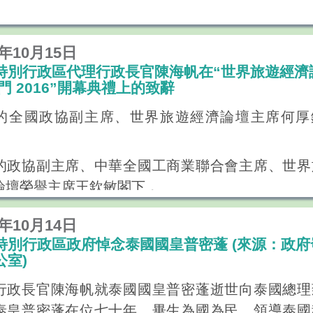
6年10月15日
特別行政區代理行政長官陳海帆在“世界旅遊經濟
門 2016”開幕典禮上的致辭
的全國政協副主席
、
世界旅遊經濟論壇主席何厚
的政協副主席
、
中華全國工商業聯合會主席、世界
論壇榮譽主席王欽敏閣下，
的世界旅遊組織塔勒布‧瑞法依秘書長，
6年10月14日
嘉賓、女士們、先生們：
特別行政區政府悼念泰國國皇普密蓬 (來源：政府
公室)
家好！
行政長官陳海帆就泰國國皇普密蓬逝世向泰國總理
榮幸能夠與大家一起出席“世界旅遊經濟論壇”的開
泰皇普密蓬在位七十年，畢生為國為民，領導泰國