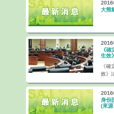
201
大熊
201
《確
生效
《確
效》
201
身份
(來