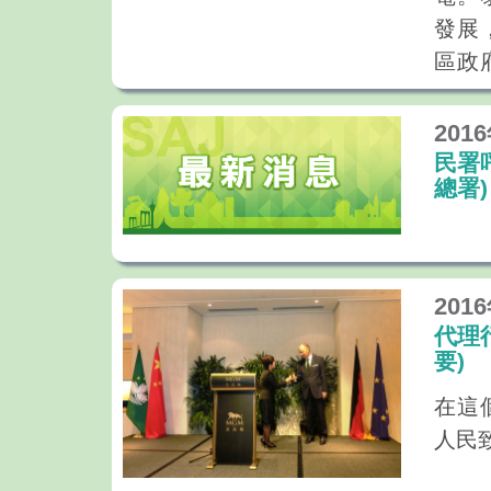
禮。
發展
位領
區政
“世
國人
理念
201
產業
民署
際旅
總署)
是自
長趨
會，
201
續發
代理
旅遊
要)
視發
在這
業鏈
人民
產業