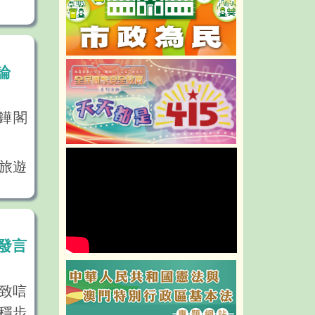
論
鏵閣
旅遊
發言
致唁
幕典
穩步