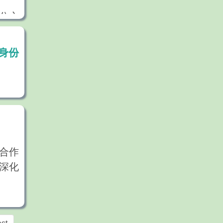
開局
分之
合、充
方面
區位優
，推
身份
作出
德國
“世
生活
我希
國人
帶來
提出
合作
深化
們非
文化
社群
交流
鄰近