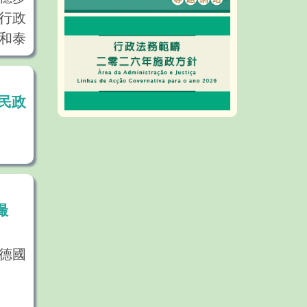
的各
行政
和泰
貫的
相關
球國
民政
，也
業的增
的機
可持
撮
分重
關產
德國
門的