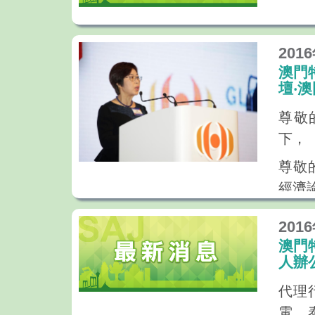
201
澳門
壇‧澳
尊敬
下，
尊敬
經濟
尊敬
201
各位
澳門
人辦
大
代理
非常
電。