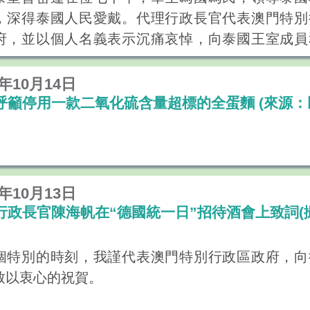
首先，我謹代表澳門特別行政區政府，向出席論壇
，深得泰國人民愛戴。代理行政長官代表澳門特別
導、嘉賓和朋友表示熱烈的歡迎。
府，並以個人名義表示沉痛哀悼，向泰國王室成員
界旅遊經濟論壇”今年已舉辦到第五屆，論壇秉承一
民表示深切慰問。
，積極探討旅遊經濟發展的新態勢，推動旅遊以及
6年10月14日
的發展。根據聯合國世界旅遊組織的統計，去年全
呼籲停用一款二氧化硫含量超標的全蛋麵 (來源：
客增長率為百分之四點四，達到十一億八千萬人次
2009年以來連續第六年取得增長，可見目前旅遊
勢是穩步向前。在此，我期待大家把握本次論壇
彼此建立更緊密的夥伴關係，共同推進旅遊經濟的
6年10月13日
展。
行政長官陳海帆在“德國統一日”招待酒會上致詞(
業是澳門的支柱產業之一。澳門特別行政區政府十
揮旅遊業作為支柱產業的輻射和牽引效應，帶動相
個特別的時刻，我謹代表澳門特別行政區政府，向
條，促進旅遊與相關產業的互動發展，藉此提升澳
致以衷心的祝賀。
競爭力和城市競爭力。