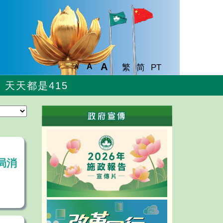
A
A
繁
简
PT
A
天天都是415
局消