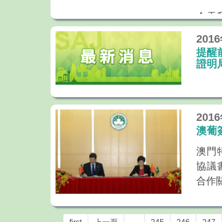
今年
今天
之年
一世
分發
201
發展
勢。
提醒
證明
進區
新的
和平
旅遊
也不
界旅
環境
201
望通
民的
澳葡
啟發
澳門
清晰
協議
澳門
我相
合作
常感
和區
持續
合作