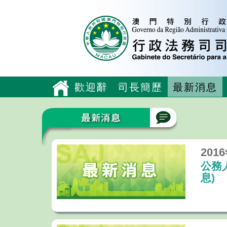
歡迎辭
司長簡歷
最新消息
201
公務
息)