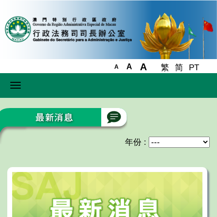
A
A
繁
简
PT
A
Toggle
navigation
年份 :