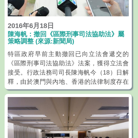
2016年6月18日
陳海帆：撤回《區際刑事司法協助法》屬
策略調整 (來源:新聞局)
特區政府早前主動撤回已向立法會遞交的
《區際刑事司法協助法》法案，獲得立法會
接受。行政法務司司長陳海帆今（18）日解
釋，由於澳門與內地、香港的法律制度存在
很大差異，正與兩地分別進行的刑事司法協
助協商所需時間亦較預期中長，為了使《區
際刑事司法協助法》更具操作性，因此決定
調整立法的策略和進度。