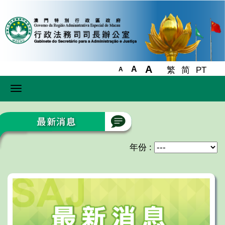
A
A
繁
简
PT
A
Toggle
navigation
年份 :