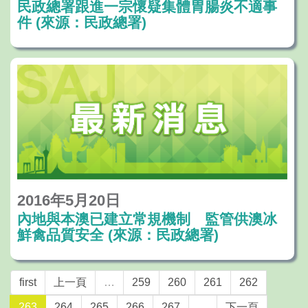
民政總署跟進一宗懷疑集體胃腸炎不適事
件 (來源：民政總署)
2016年5月20日
內地與本澳已建立常規機制 監管供澳冰
鮮禽品質安全 (來源：民政總署)
first
上一頁
…
259
260
261
262
263
264
265
266
267
…
下一頁