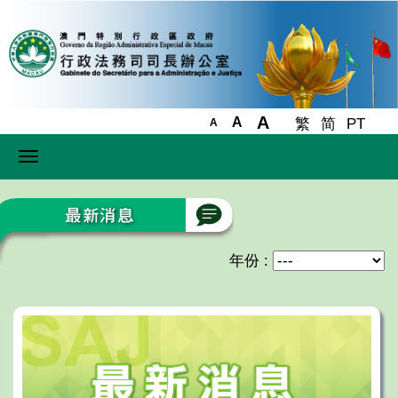
A
A
繁
简
PT
A
Toggle
navigation
年份 :