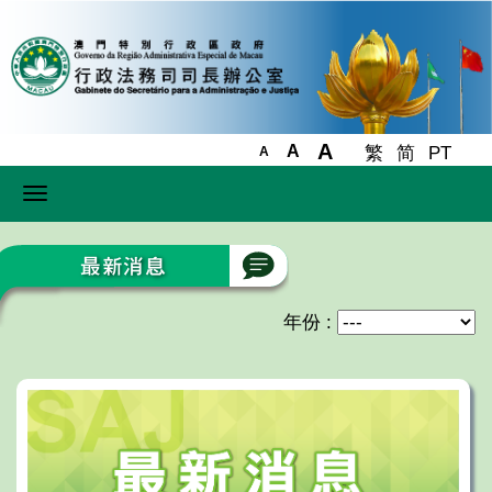
A
A
繁
简
PT
A
Toggle
navigation
年份 :