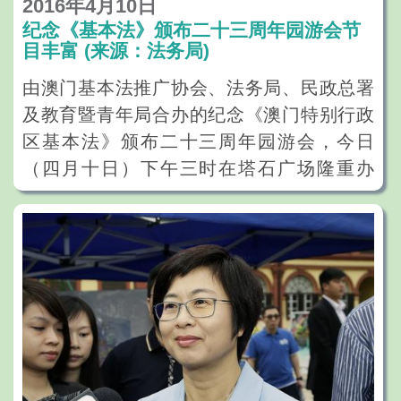
2016年4月10日
纪念《基本法》颁布二十三周年园游会节
目丰富 (来源：法务局)
由澳门基本法推广协会、法务局、民政总署
及教育暨青年局合办的纪念《澳门特别行政
区基本法》颁布二十三周年园游会，今日
（四月十日）下午三时在塔石广场隆重办
行。
行政法务司司长陈海帆、中联办副主任陈斯
喜、外交部驻澳特派员公署副特派员蔡思
平、立法会代主席林香生、运输工务司司长
罗立文、澳门基本法推广协会副会长贺定一
及理事长崔世昌主持了开幕仪式 。