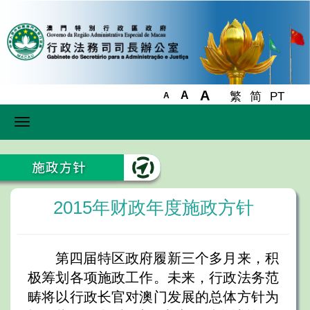
A
A
繁
简
PT
A
Toggle
navigation
2015年财政年度施政方针
第四届特区政府履新三个多月来，积
极筹划各项施政工作。未来，行政法务范
畴将以行政长官对澳门发展的总体方针为