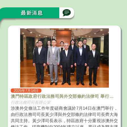
2026年7月14日
澳門特區政府行政法務司與外交部條約法律司 舉行涉澳
外交條法工作年度磋商會議
行政法務司司長辦公室
涉澳外交條法工作年度磋商會議於7月14日在澳門舉行，
由行政法務司司長黃少澤與外交部條約法律司司長齊大海
共同主持。黃少澤司長表示，特區政府十分重視涉澳外交
條法工作，磋商機制自2004年建立以來，業已成為雙方溝