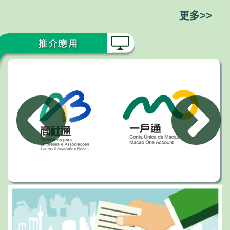
立足既有成果，繼續務實作為、銳意進取、迎難而上，全
更多>>
力落實公共行政改革的各項目標。同時，他亦對行政公職
局團隊提出“五點期盼＂，一是積極創新，主動求變，以
新思維推動改革落地見效。二是廣納民意，凝聚共識，形
成“改革同行＂的良好氛圍。三是深化協同，打破壁壘，
全面提升跨範疇、跨部門協作成效。四是科技賦能，簡政
便民，持續深化電子政務建設成果。五是重視引導，加強
關懷，提升特區公務員團隊的凝聚力。 梁穎妍局長在致
辭中衷心感謝特區政府和行政法務司司長的信任與支持，
並表示將與團隊上下一心、團結奮進，繼續圍繞“架構、
服務、人員＂三大主軸，以司長的“五點期盼＂為引領，
竭盡所能做好深化公共行政改革的工作，並有信心與各部
門及社會各界攜手並肩，建設更高效、透明、便民和有為
的服務型政府。 另外，第10/2026號行政法規《行政公職
局的組織及運作》今日正式生效，行政公職局亦已依法完
成架構和職能重組。是次重組秉持“職能明確、精簡高效
＂的原則，組織架構由過去的8廳、17處及1個等同廳級的
從屬機構，精簡為4廳、9處及1個等同廳級的從屬機構，
構建了以行政組織、公共服務、人力資源為重心的三大職
能板塊，並獲賦予在公共部門架構重整、人員招聘、公共