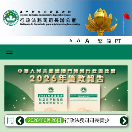
A
A
繁
简
PT
A
Toggle
navigation
習領會重要
2026年6月26日
行政法務司司長黃少
2026
務工作
澤率團訪珠海市人大常委會 加強規則銜
見黃少