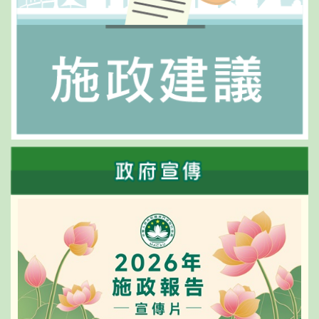
服務優化及電子政務發展等領域提出意見的職責，強化了
行政公職局在公共行政改革及管理中的統籌協調角色，為
提升特區治理效能與公共服務品質創造更有利條件。相關
資訊，公眾可透過行政公職局網站（www.safp.gov.mo
[1]）查閱。 未來，行政公職局將繼續緊扣國家發展方向
和特區政府施政目標，以更大擔當和更大魄力持續推動落
實深化公共行政改革的各項工作。 行政公職局 2026年7
月1日 [1] http://www.safp.gov.mo/