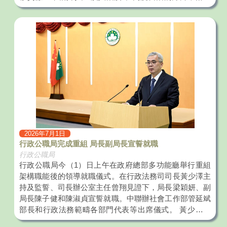
派員公署綜合業務部主任郭曉峰、外交部條約法律司一處
“愛國者治澳”原則，提升依法治理效能，促進經濟社會發
處長楊帆，以及澳門特區行政法務司司長辦公室主任曾
展，支持澳門更好融入和服務國家發展大局。 行政法務
翔、顧問歐陽琦和法務局代局長吳子健等出席了會議。
司司長黃少澤表示，主席的重要講話全面回顧了中國共產
黨的偉業征程，黃司長本人由衷為之驕傲、深受鼓舞，同
時深切感受到中央對澳門的殷切期望。行政法務範疇將在
行政長官的領導下，緊扣講話精神，牢記習近平主席2024
年視察澳門的關懷厚愛和殷殷囑託，立足“一國兩制＂實
踐要求，堅守憲法與基本法權威，堅持和完善行政主導，
加強行政立法良性互動，持續深化公共行政改革，積極參
與推進維護國家安全及重點領域配套立法，夯實澳門特區
良政善治的根基；同時秉持“以民為本”，創新工作思路，
做實做細服務，提升市政管理品質，切實回應市民關心的
2026年7月1日
民生問題；持續積極穩步推進澳門與橫琴粵澳深度合作區
行政公職局完成重組 局長副局長宣誓就職
規則銜接、機制對接，助力澳琴一體化高質量發展。 行
行政公職局
政法務範疇全體人員定必認真學習和領會習近平主席重要
行政公職局今（1）日上午在政府總部多功能廳舉行重組
講話精神，圍繞國家“十五五＂規劃戰略部署，按照特區
架構職能後的領導就職儀式。在行政法務司司長黃少澤主
“三五＂規劃目標任務，真抓實幹，團結奮進，擔當作
持及監誓、司長辦公室主任曾翔見證下，局長梁穎妍、副
為，助力澳門更好服務和融入國家發展大局，不負中央、
局長陳子健和陳淑貞宣誓就職。中聯辦社會工作部管延斌
特區政府及全澳市民的期望，為國家繁榮富強、民族偉大
部長和行政法務範疇各部門代表等出席儀式。 黃少澤司
復興作出更大貢獻。
長在致辭時，勉勵行政公職局三位領導要團結全局同仁，