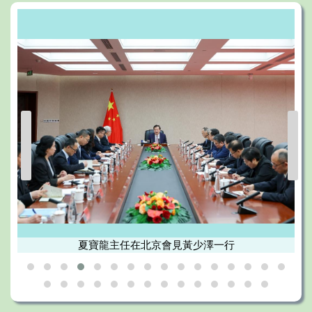
接機制對接
市政署與拱北海關、合作區執委會簽署合作協議 推進澳
品食材檢驗檢疫監管銜接