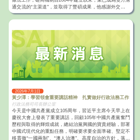
通交流的“主渠道”，並取得了豐碩成果，他感謝外交部及
外交公署一直以來對涉澳外交條法工作的大力支持，為特
區對外開展各類合作搭建橋樑，為特區參與國際事務拓展
空間，並利用外交資源助力特區培養涉外人才，期望透過
有關機制，繼續指導特區的各項對外工作，同時借鑒外交
部的實踐經驗與良好做法，為澳門“一中心、一平台、一
基地”的建設，以及在國際舞台上講好“澳門故事”發揮應有
作用，為國家的整體利益和特區的長遠發展作出貢獻。
齊大海司長表示，澳門特區一直以來嚴格遵守《澳門基本
法》，成功落實“一國兩制”，在涉澳的對外工作中取得積
極成果。外交部及外交公署將一如既往地支持澳門開展對
外交往，協助特區更深更廣地參與國際事務，擴大國際法
律合作網絡，不斷推動涉澳外交條法工作取得新進展。他
2026年7月1日
期望澳門繼續發揮獨特優勢，對外展現“一國兩制”實踐的
黃少澤：學習領會重要講話精神 扎實做好行政法務工作
生機與活力。 會議上，雙方回顧了上次磋商以來涉澳外
行政法務司司長辦公室
交條法工作的最新進展，探討和分析了當前工作所面臨的
今天是中國共產黨成立105周年，習近平主席今天早上在
機遇和挑戰，以及未來的工作計劃，並就特區參與國家涉
慶祝大會上發表了重要講話，回顧105年中國共產黨奮鬥
外法治建設、涉澳人權履約審議工作、特區對外商簽司法
歷程與取得的輝煌成就，總結治黨興國的寶貴經驗，部署
協助協定、多邊條約適澳情況，以及國際調解院工作進展
中國式現代化的重點任務，明確要求要全面準確、堅定不
與合作等議題進行深入討論和交換意見。 外交部駐澳特
移貫徹“一國兩制”、“澳人治澳”、高度自治的方針，落實