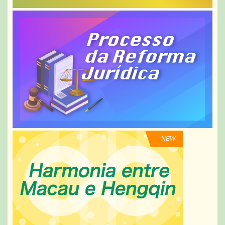
composta por oito departamentos, 17 divisões e um
organismo dependente equiparado a departamento,
passa a ser simplificada para quatro departamentos, nove
divisões e um organismo dependente equiparado a
departamento. Na nova estrutura, foram criadas três
áreas funcionais centradas em organização
administrativa, prestação de serviços públicos e recursos
humanos, tendo-lhe ainda sido conferido atribuições de se
pronunciar sobre a reorganização estrutural dos serviços
públicos, o recrutamento de pessoal, a optimização da
prestação de serviços públicos e a governação
electrónica, para reforçar o papel de coordenação e
concertação do SAFP no domínio da reforma e gestão da
Administração Pública, criando condições mais
favoráveis para aumentar a eficiência da governação da
RAEM e a qualidade dos serviços públicos prestados. As
informações relevantes já se encontram disponíveis na
página electrónica do SAFP (www.safp.gov.mo [1]) para a
consulta do público. No futuro, o SAFP continuará
alinhado com o rumo de desenvolvimento do país e os