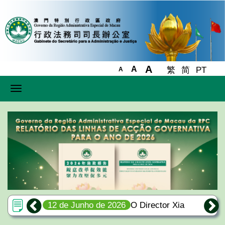
A
A
繁
简
PT
A
Toggle
navigation
io Chak:
12 de Junho de 2026
O Director Xia
6 de J
pírito do
Baolong reúne-se com Wong Sio Chak e
sessões