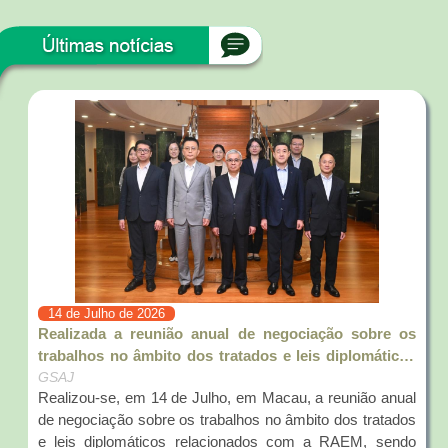
14 de Julho de 2026
Realizada a reunião anual de negociação sobre os
trabalhos no âmbito dos tratados e leis diplomáticos
relacionados com a RAEM entre a Secretaria para a
GSAJ
Realizou-se, em 14 de Julho, em Macau, a reunião anual
Administração e Justiça do Governo da RAEM e o
de negociação sobre os trabalhos no âmbito dos tratados
Departamento de Tratados e Leis do Ministério dos
e leis diplomáticos relacionados com a RAEM, sendo
Negóci