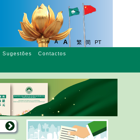
A
A
繁
简
PT
A
Sugestões
Contactos
s
6 de Junho de 2026
Realizada a 1.ª sessão de
5 de Ju
consulta sobre o 3.º Plano Quinquenal de
consulta 