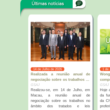
14 de Julho de 2026
1 de
Realizada a reunião anual de
Wong
negociação sobre os trabalhos no
comp
âmbito dos tratados e leis
GSAJ
impo
GSAJ
Realizou-se, em 14 de Julho, em
Hoje a
diplomáticos relacionados com a
pragm
Macau, a reunião anual de
da fu
RAEM entre a Secretaria para a
área 
negociação sobre os trabalhos no
da China. O Presidente Xi Jinping
Administração e Justiça do
âmbito dos tratados e leis
profe
Governo da RAEM e o