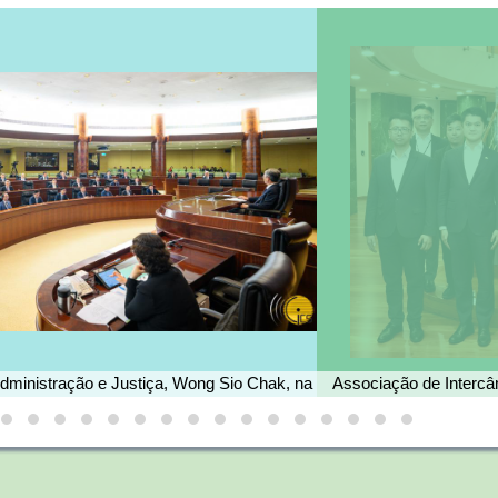
destinadas aos Deputados de Macau à
Assembleia Popular Nacional e aos Membros d
Macau no Comité Nacional da Conferência
Consultiva Política do Povo Chinês
Administração e Justiça, Wong Sio Chak, na
Associação de Interc
a Assembleia Legislativa para responder às
visita o Secretári
s orais apresentadas pelos deputados.