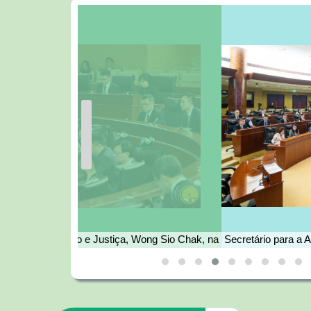
ticamente os trabalhos
em Pequim
e Justiça
ra a Administração e Justiça, Wong Sio Chak, na
Secretário para a 
ária da Assembleia Legislativa para discussão e
reunião plenária d
a especialidade da proposta de lei intitulada
interpelaçõe
à Lei n.º 9/2018 ‒ Criação do Instituto para os
Assuntos Municipais”