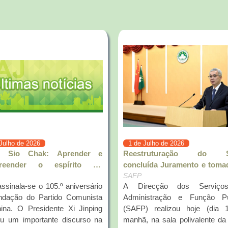
 Julho de 2026
1 de Julho de 2026
 Sio Chak: Aprender e
Reestruturação do 
reender o espírito do
concluída Juramento e toma
rtante discurso, realizar
posse da Directora e
SAFP
ssinala-se o 105.º aniversário
A Direcção dos Serviço
aticamente os trabalhos da
Subdirectores
ndação do Partido Comunista
Administração e Função Pú
da Administração e Justiça
(SAFP) realizou hoje (dia 1) de
riu um importante discurso na
manhã, na sala polivalente d