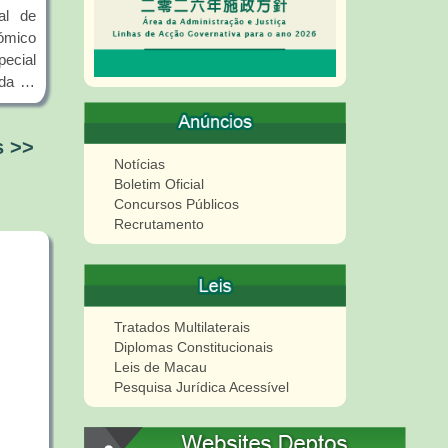
al de
Chak
ómico
 do
ecial
 seus
e uma
o de
 como
s >>
 Chok
Notícias
s já
Boletim Oficial
cas e
o de
Concursos Públicos
onal
as as
Recrutamento
ssora
ração
ara a
o Iok
as” à
te do
Tratados Multilaterais
ivas e
ong,
Diplomas Constitucionais
Leis de Macau
ia da
Pesquisa Jurídica Acessível
ming,
gens;
te da
te as
ociais
ir um