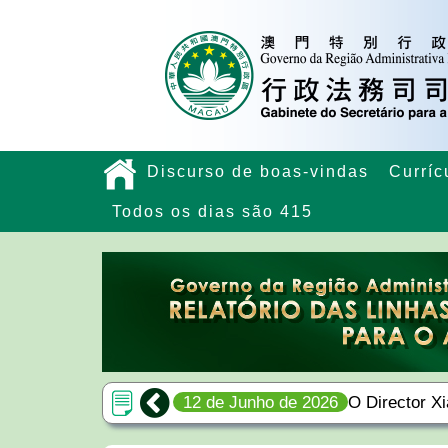
Discurso de boas-vindas
Curríc
Todos os dias são 415
g Sio Chak: Aprender
12 de Junho de 2026
O Director X
do importante
reúne-se com Wong Sio Chak e a su