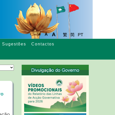
A
A
繁
简
PT
A
Sugestões
Contactos
vo
ação