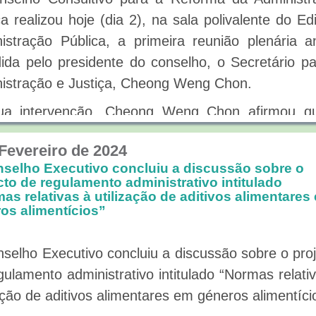
ca realizou hoje (dia 2), na sala polivalente do Edi
istração Pública, a primeira reunião plenária a
dida pelo presidente do conselho, o Secretário p
istração e Justiça, Cheong Weng Chon.
ua intervenção, Cheong Weng Chon afirmou q
rno irá continuar a empenhar-se na promoçã
 Fevereiro de 2024
rma da Administração Pública e espera que s
selho Executivo concluiu a discussão sobre o
entadas ao Governo opiniões construtivas por p
cto de regulamento administrativo intitulado
embros do conselho, cientes da situação social
as relativas à utilização de aditivos alimentares
os alimentícios”
ão pública e com rico conhecimento e vasta experi
ea da administração pública, a fim de aperfeiço
selho Executivo concluiu a discussão sobre o pro
lhos realizados no âmbito da reforma da Administ
gulamento administrativo intitulado “Normas relati
ca.
zação de aditivos alimentares em géneros alimentíci
nte a reunião, a Direcção dos Serviço