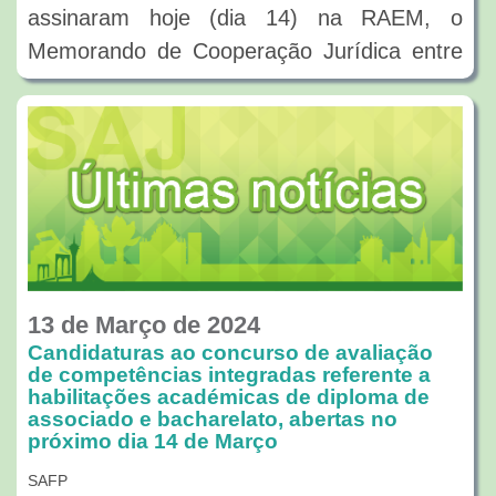
assinaram hoje (dia 14) na RAEM, o
Memorando de Cooperação Jurídica entre
o Departamento de Justiça de Shenzhen e
a Direcção dos Serviços de Assuntos de
Justiça do Governo da Região
Administrativa Especial de Macau. Trata-se
de um memorando que é uma continuação
do Acordo de Cooperação Jurídica,
assinado em 2019, entre o Governo
Popular de Shenzhen e o Governo da
13 de Março de 2024
Região Administrativa Especial de Macau,
Candidaturas ao concurso de avaliação
de competências integradas referente a
como também um memorando de
habilitações académicas de diploma de
cooperação jurídica a assinar, pela primeira
associado e bacharelato, abertas no
próximo dia 14 de Março
vez, por ambas as partes.
SAFP
O conteúdo abrange a notificação recíproca