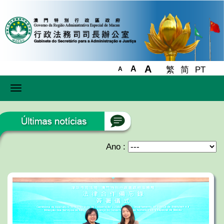
A
A
繁
简
PT
A
Toggle
navigation
Ano :