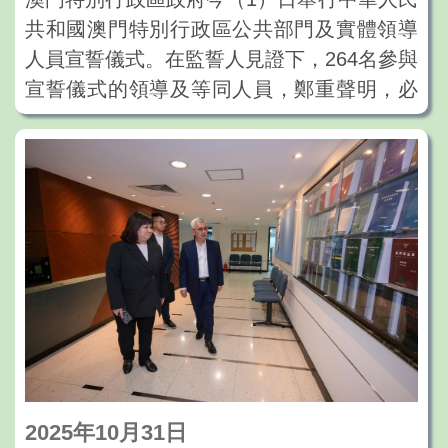
能。
共和國澳門特別行政區公共部門及實體領導
本次課程的開辦，是配合自2025年11月1日
人員宣誓儀式。在監誓人見證下，264名參與
起生效的第9/2025號法律《修改〈領導及主
宣誓儀式的領導及等同人員，鄭重聲明，必
管人員通則的基本規定〉》及相關行政法規
當擁護並執行《中華人民共和國澳門特別行
的重要舉措。根據新規定，除法定例外情況
政區基本法》，效忠中華人民共和國澳門特
外，日後聘任處長職級人員須從已完成相應
別行政區，盡忠職守，遵守法律，廉潔奉
資格課程的人員中選拔，進一步提升晉升機
公，竭誠為澳門特別行政區服務。
制的專業性與透明度，為構建穩健的管治梯
宣誓儀式上午10時在中國與葡語國家商貿合
隊提供制度支持。
作服務平台綜合體舉行。在奏唱中華人民共
和國國歌後，行政長官岑浩輝、立法會主席
張永春、終審法院院長宋敏莉、行政法務司
司長黃少澤、經濟財政司司長戴建業、保安
司司長陳子勁、社會文化司司長柯嵐、運輸
工務司司長譚偉文、檢察長唐曉峰、廉政專
2025年10月31日