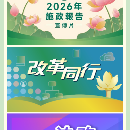
訓中心的實際運作情況。
他表示，特區政府的領導人員按照法定形
同日，黃司長還視察了退休基金會，與各領
式，鄭重許下擁護並執行《澳門基本法》、
導及主管進行會面和交流，了解退休基金會
效忠中華人民共和國澳門特別行政區的誓
的運作情況，並指示退休基金會需做好公務
言，這既是作為特區管治團隊的領導人員以
人員退休保障的相關工作。其後，黃司長在
莊嚴的形式承諾履行責任的表現，更是特區
行政管理委員會主席高舒婷等陪同下，實地
全面落實“愛國者治澳”原則的要求和體現，
察看工作環境和公眾接待處。
意義重大。
31日下午，黃司長在身份證明局代局長羅翩
岑浩輝指出，澳門回歸祖國以來，以憲法和
卿等陪同下，視察該局工作環境，了解新一
澳門基本法為基礎的憲制秩序牢固確立，治
代居民身份證換發情況，在視察辦證大堂及
理體系日益完善，經濟實現跨越發展，居民
政府24小時自助服務中心時，聽取局方人員
生活持續改善，社會保持和諧穩定，充分彰
介紹“一窗式”服務櫃枱運作模式，以及澳琴
顯了“一國兩制”的強大生命力，也深刻印證
24小時自助服務中心所提供的服務和10個中
了“愛國者治澳”是成功發展、長治久安的根
心啟用至今的總體使用情況，同時了解局方
本保障。唯有心懷家國、愛國愛澳，方能肩