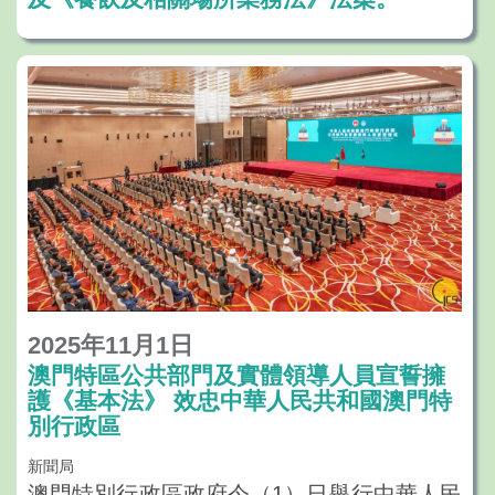
公共行政改革的時序，具有重要意義，亦標
誌著處長級職務資格培訓制度正式實行。最
後，稅兵勉勵學員不忘初心、砥礪前行，持
續終身學習，未來在公共崗位上肩負重任、
貢獻所長。
澳門大學自2019年設立公共行政培訓中心以
來，始終秉持「培訓與培養相結合」的理
念，致力為特區培育具備擔當精神與創新思
維的管治人才。課程以實踐導向為核心，結
合專業權威的師資團隊與高強度的脫產培訓
2025年11月1日
澳門特區公共部門及實體領導人員宣誓擁
模式，協助學員深入掌握領導管理知識，並
護《基本法》 效忠中華人民共和國澳門特
透過跨部門調研與專題研討，促進思維突破
別行政區
與協作能力提升。學員在培訓期間展現積極
新聞局
態度，充分發揮主動求變、務實創新的潛
澳門特別行政區政府今（1）日舉行中華人民