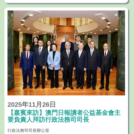
進行討論交流，聽取委員的意見及建議。
主持會議的委員會主席行政法務司司長黃少
澤發言時表示，為落實行政長官提出打造“法
治澳門”的施政理念，持續推進特區法律體系
現代化，今年2月設立了由各司範疇參與的法
律統籌工作組，以加強立法統籌和規劃、確
定重大立法項目及政策等方面的溝通協調，
深化法制建設工作，而法律改革諮詢委員會
作為協助特區政府制定有關法制建設政策的
諮詢機關，就各項立法工作及法律議題提供
專業意見和建議，支持和協助特區政府依法
2025年11月26日
施政和完善法制建設，期望委員們發揮專業
【嘉賓來訪】澳門日報讀者公益基金會主
所長，積極向法律改革諮詢委員會建言獻
要負責人拜訪行政法務司司長
策，助力推進特區法律改革工作。
行政法務司司長辦公室