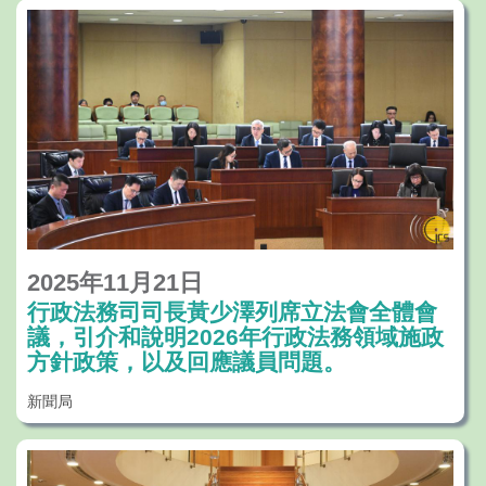
於建議修法的內容，會從法律的整體性、協
調性、預期成效，以至其可行性及相關的實
際情況進行考慮，以確定修法方向和內容，
於明年完成草擬法案並提交立法會審議。
2025年11月21日
行政法務司司長黃少澤列席立法會全體會
議，引介和說明2026年行政法務領域施政
方針政策，以及回應議員問題。
新聞局