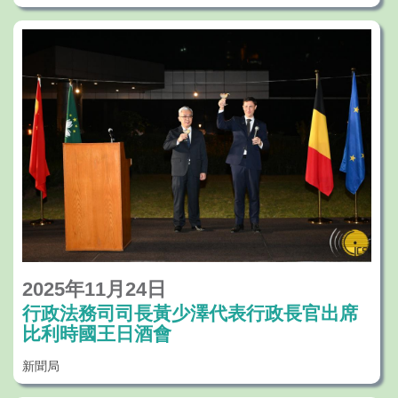
會議上，法務局代表首先介紹本年度法律提
案項目的執行情況，並就明年的法律提案項
目向各委員作簡介及聽取意見。此外，各委
員從行政程序電子化和提升行政效率等多角
度就《行政程序法典》的修改工作提出了寶
貴意見和建議。
黃少澤司長在總結時感謝各委員給予很多具
建設性的意見和建議，對於明年的法律提
案，與維護國家安全、促進經濟發展、保障
民生福祉、推進澳琴民生融合等有重大關
連，特區政府將有序推進各項諮詢及法案草
2025年11月24日
擬工作，一如既往貫徹落實年度立法規劃，
行政法務司司長黃少澤代表行政長官出席
比利時國王日酒會
按時將法案交立法會審議；就《行政程序法
典》的修法工作，特區政府將繼續深入研
新聞局
究，並透過不同渠道積極聽取各方意見，對