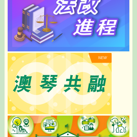
在跨境政務服務方面所開展的工作，期間，
負起服務澳門、貢獻國家的政治責任。參與
更與前線人員交流聽取意見，並察看自助申
宣誓儀式的官員是特區政府管治團隊的核心
領證件的操作流程。
骨幹，在政策制定與執行落實中擔當着重要
的角色。期望大家時刻銘記今日的莊嚴承
黃少澤司長在一連串視察中多次強調，各部
諾，堅守信念、廉潔奉公、盡忠職守、勇於
門需加強橫向良性溝通、凝聚團隊合力，以
擔當，全面準確、堅定不移貫徹“一國兩制”
公正客觀、科學合理原則推進工作，始終服
NEW
方針，堅決維護及落實中央全面管治權。
從大局、服務大局；更要求全體人員放下身
段傾聽民意，將“服務為本”理念融入各項工
他勉勵特區政府全體公務人員，面對世界變
作，以改革創新精神提升行政效能與服務質
局的加速演進，必須堅決維護國家主權、安
量。
全和發展利益，順應時代發展的變化，主動
求變、積極創新，充分發揮澳門“一國兩制”
陪同視察的還包括行政法務司司長辦公室主
的獨特優勢，更主動融入和服務國家發展大
任曾翔及司長辦公室多名顧問。
局。同時，要按照特區政府施政要求，加強
統籌協調，全力支持配合下階段的深化公共
行政改革，着力提高特區治理效能，切實辦