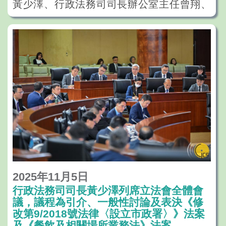
黃少澤、行政法務司司長辦公室主任曾翔、
澳門大學校長宋永華、行政公職局局長梁穎
妍、副局長陳淑貞，以及澳大公共行政培訓
中心主任稅兵、副主任江華等出席結業典
禮。
行政法務司司長黃少澤向完成培訓的學員表
示祝賀，並以“擔當、溝通、合力”六個字作
為核心寄語，勉勵學員將所學知識與技能應
用於實際工作中，要敢於擔當、善於擔當、
精於擔當，持續加強學習，不斷提升能力；
同時注重上下級和部門之間的溝通，主動放
下身段聽取民意，與部門、同事和市民形成
2025年11月5日
行政法務司司長黃少澤列席立法會全體會
合力以推進各項工作。
議，議程為引介、一般性討論及表決《修
宋永華與梁穎妍共同向學員頒發結業證書。
改第9/2018號法律〈設立市政署〉》法案
及《餐飲及相關場所業務法》法案。
稅兵在致辭中表示，本次課程配合特區推動