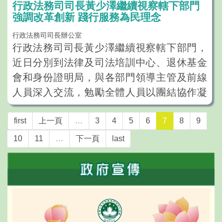
行政法務司司長黃少澤繼續視察轄下部門
員歐陽湘和審計長歐陽瑜的監誓下，公共行
強調改革創新 踐行服務為民理念
政部門、立法會輔助部門、終審法院院長辦
公室、檢察長辦公室、廉政專員辦公室和審
行政法務司司長辦公室
行政法務司司長黃少澤繼續視察轄下部門，
計長辦公室領導及等同人員莊嚴宣誓。
近日分別到法律及司法培訓中心、退休基金
岑浩輝致辭時表示，根據《澳門基本法》、
會和身份證明局，與各部門領導主管及前線
《維護國家安全法》，以及修訂後今日生效
人員深入交流，勉勵全體人員以團結協作凝
的《領導及主管人員通則的基本規定》及
聚合力，以改革創新提升效能，秉持“以民為
《澳門公共行政工作人員通則》，擁護並執
本”核心，切實回應公眾需求。
first
上一頁
…
3
4
5
6
7
8
9
行《澳門基本法》、效忠中華人民共和國澳
10
11
…
下一頁
last
28日下午，黃少澤司長到法律及司法培訓中
門特別行政區，盡忠職守，遵守法律，廉潔
心視察中心的設施及工作情況，實地查看教
奉公，竭誠為澳門特別行政區服務，是所有
室、會議室、閱覽室、學員休憩區等基礎配
公務人員，尤其是領導及主管人員應有的責
套設施的運作及維護情況，了解空間功能佈
任和義務，也是國家和澳門市民對特區政府
局與日常使用效率，以及培訓教室的教學設
公務人員的必然期望，既是政治責任亦是法
備配置等情況，並與工作人員交流，掌握培
律要求。