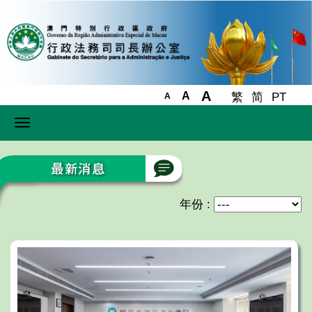
A
A
繁
简
PT
A
Toggle
navigation
年份 :